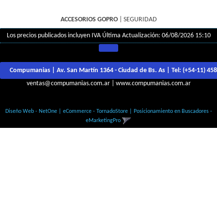
ACCESORIOS GOPRO
|
SEGURIDAD
Los precios publicados incluyen IVA
Última Actualización: 06/08/2026 15:10
Compumanias | Av. San Martín 1364 - Ciudad de Bs. As | Tel:
(+54-11) 45
ventas@compumanias.com.ar
|
www.compumanias.com.ar
© Todos los derechos Reservados
Diseño Web - NetOne
|
eCommerce - TornadoStore
|
Posicionamiento en Buscadores -
eMarketingPro