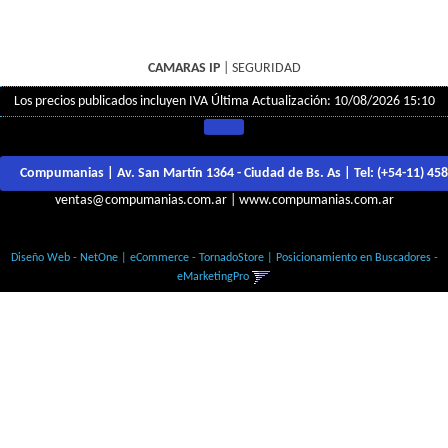
CAMARAS IP
|
SEGURIDAD
Los precios publicados incluyen IVA
Última Actualización: 10/08/2026 15:10
Compumanias | Av. San Martín 1364 - Ciudad de Bs. As | Tel:
(+54-11) 45
ventas@compumanias.com.ar
|
www.compumanias.com.ar
© Todos los derechos Reservados
Diseño Web - NetOne
|
eCommerce - TornadoStore
|
Posicionamiento en Buscadores -
eMarketingPro