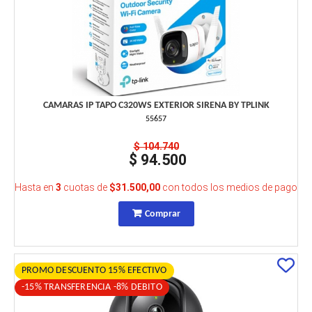
CAMARAS IP TAPO C320WS EXTERIOR SIRENA BY TPLINK
55657
$ 104.740
$ 94.500
Hasta en
3
cuotas de
$31.500,00
con todos los medios de pago
Comprar
PROMO DESCUENTO 15% EFECTIVO
-15% TRANSFERENCIA -8% DEBITO