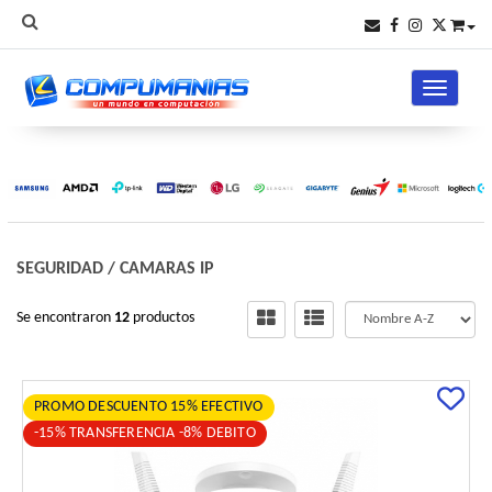
Toggle na
SEGURIDAD
/
CAMARAS IP
Se encontraron
12
productos
PROMO DESCUENTO 15% EFECTIVO
-15% TRANSFERENCIA -8% DEBITO