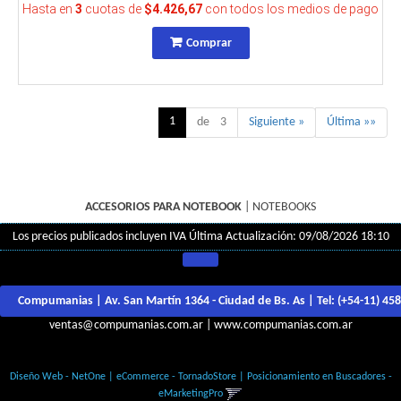
Hasta en
3
cuotas de
$4.426,67
con todos los medios de pago
Comprar
1
de 3
Siguiente »
Última »»
ACCESORIOS PARA NOTEBOOK
|
NOTEBOOKS
Los precios publicados incluyen IVA
Última Actualización: 09/08/2026 18:10
Compumanias | Av. San Martín 1364 - Ciudad de Bs. As | Tel:
(+54-11) 45
ventas@compumanias.com.ar
|
www.compumanias.com.ar
© Todos los derechos Reservados
Diseño Web - NetOne
|
eCommerce - TornadoStore
|
Posicionamiento en Buscadores -
eMarketingPro