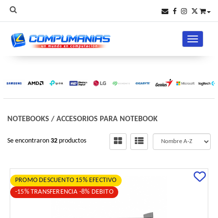
Toggle na
NOTEBOOKS
/
ACCESORIOS PARA NOTEBOOK
Se encontraron
32
productos
PROMO DESCUENTO 15% EFECTIVO
-15% TRANSFERENCIA -8% DEBITO