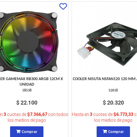
ER GAMEMAX RB300 ARGB 12CM X
COOLER NISUTA NSFAN120 120 MM 
UNIDAD
58538
52618
$ 22.100
$ 20.320
en
3
cuotas de
$7.366,67
con todos
Hasta en
3
cuotas de
$6.773,33
c
los medios de pago
los medios de pago
Comprar
Comprar