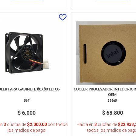
LER PARA GABINETE 80X80 LETOS
COOLER PROCESADOR INTEL ORIGI
OEM
567
55665
$ 6.000
$ 68.800
en
3
cuotas de
$2.000,00
con todos
Hasta en
3
cuotas de
$22.933,
los medios de pago
todos los medios de pag