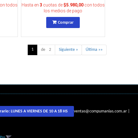
on todos
Hasta en
3
cuotas de
$5.980,00
con todos
los medios de pago
Comprar
1
de 2
Siguiente »
Última »»
ventas@compumanias.com.ar
|
rario:
LUNES A VIERNES DE 10 A 18 HS
gPro