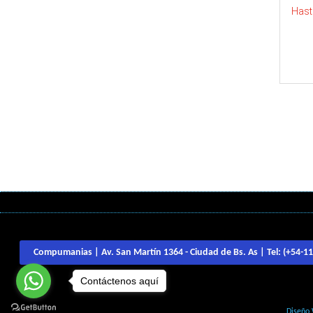
Hast
Compumanias | Av. San Martín 1364 - Ciudad de Bs. As | Tel:
(+54-1
Contáctenos aquí
Diseño