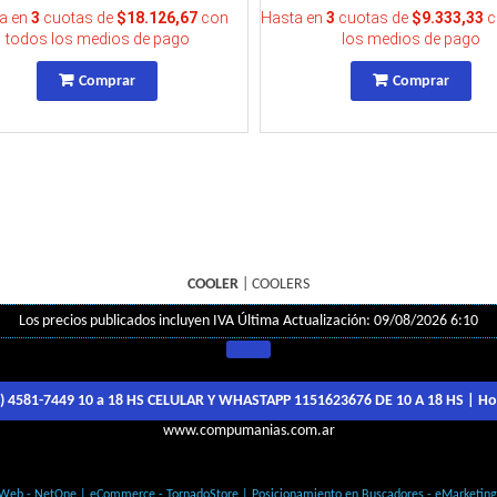
a en
3
cuotas de
$18.126,67
con
Hasta en
3
cuotas de
$9.333,33
c
todos los medios de pago
los medios de pago
Comprar
Comprar
COOLER
|
COOLERS
Los precios publicados incluyen IVA
Última Actualización: 09/08/2026 6:10
1) 4581-7449 10 a 18 HS CELULAR Y WHASTAPP 1151623676 DE 10 A 18 HS
| Ho
www.compumanias.com.ar
© Todos los derechos Reservados
 Web - NetOne
|
eCommerce - TornadoStore
|
Posicionamiento en Buscadores - eMarketin