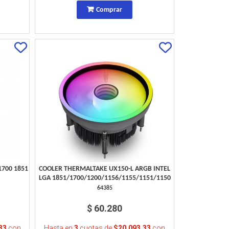
Comprar
1700 1851
COOLER THERMALTAKE UX150-L ARGB INTEL
LGA 1851/1700/1200/1156/1155/1151/1150
64385
$ 60.280
33
con
Hasta en
3
cuotas de
$20.093,33
con