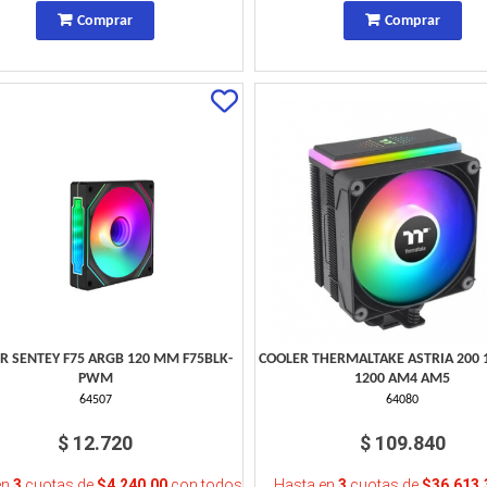
Comprar
Comprar
R SENTEY F75 ARGB 120 MM F75BLK-
COOLER THERMALTAKE ASTRIA 200 
PWM
1200 AM4 AM5
64507
64080
$ 12.720
$ 109.840
en
3
cuotas de
$4.240,00
con todos
Hasta en
3
cuotas de
$36.613,