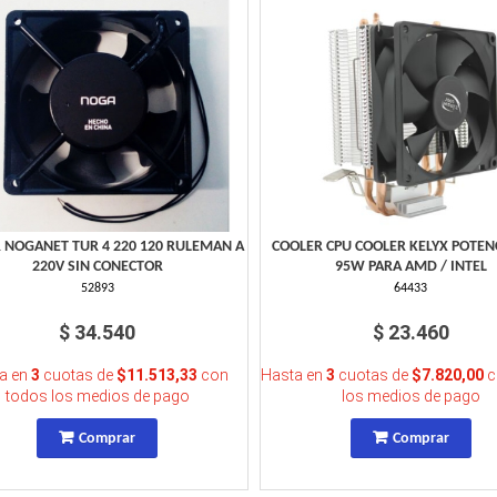
 NOGANET TUR 4 220 120 RULEMAN A
COOLER CPU COOLER KELYX POTEN
220V SIN CONECTOR
95W PARA AMD / INTEL
52893
64433
$ 34.540
$ 23.460
a en
3
cuotas de
$11.513,33
con
Hasta en
3
cuotas de
$7.820,00
c
todos los medios de pago
los medios de pago
Comprar
Comprar