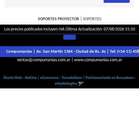
SOPORTES PROYECTOR
|
SOPORTES
Los precios publicados incluyen IVA
Última Actualización: 07/08/2026 15:10
Compumanias | Av. San Martín 1364 - Ciudad de Bs. As | Tel:
(+54-11) 45
ventas@compumanias.com.ar
|
www.compumanias.com.ar
© Todos los derechos Reservados
Diseño Web - NetOne
|
eCommerce - TornadoStore
|
Posicionamiento en Buscadores -
eMarketingPro