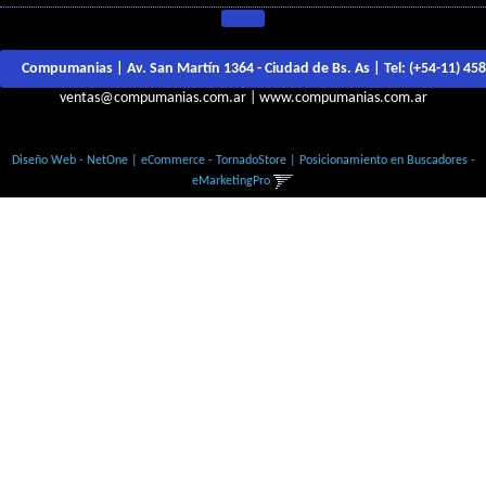
Compumanias | Av. San Martín 1364 - Ciudad de Bs. As | Tel:
(+54-11) 45
ventas@compumanias.com.ar
|
www.compumanias.com.ar
© Todos los derechos Reservados
Diseño Web - NetOne
|
eCommerce - TornadoStore
|
Posicionamiento en Buscadores -
eMarketingPro