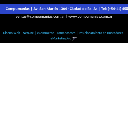
Compumanias | Av. San Martín 1364 - Ciudad de Bs. As | Tel:
(+54-11) 45
ventas@compumanias.com.ar
|
www.compumanias.com.ar
© Todos los derechos Reservados
Diseño Web - NetOne
|
eCommerce - TornadoStore
|
Posicionamiento en Buscadores -
eMarketingPro