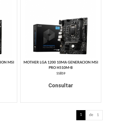
ION MSI
MOTHER LGA 1200 10MA GENERACION MSI
PRO H510M-B
55859
Consultar
1
de 1