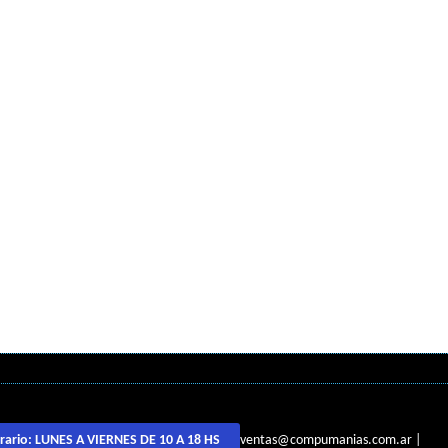
ventas@compumanias.com.ar
|
rario:
LUNES A VIERNES DE 10 A 18 HS