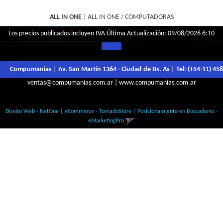
ALL IN ONE
|
ALL IN ONE / COMPUTADORAS
Los precios publicados incluyen IVA
Última Actualización: 09/08/2026 6:10
Compumanias | Av. San Martín 1364 - Ciudad de Bs. As | Tel:
(+54-11) 45
ventas@compumanias.com.ar
|
www.compumanias.com.ar
© Todos los derechos Reservados
Diseño Web - NetOne
|
eCommerce - TornadoStore
|
Posicionamiento en Buscadores -
eMarketingPro