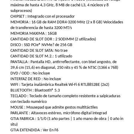
máxima de hasta 4,3 GHz, 8 MB de caché L3, 4 núcleos y 8
subprocesos)
CHIPSET : Integrado con el procesador
MEMORIA : 16 GB de RAM DDR4-3200 MHz (2 x 8 GB) Velocidades
de transferencia de hasta 3200 MT/s
MEMORIA MAXIMA : 16GB
CANTIDAD DE SLOT DDR : 2 SODIMM (2 utilizados)
DISCO : SSD PCIe® NVMe? de 256 GB
CANTIDAD DE SLOT SATA: No trae
CANTIDAD DE SLOT M.2.: 1 utilizado
PANTALLA : Pantalla HD, antirreflectante, con bisel angosto, de
39,6 cm (15,6) en diagonal, 250 nits y 45 % de NTSC (1366 x 768)
DVD / ODD : No incluye
INTERFAZ DE RED : No incluye
WIFI : Tarjeta inalámbrica Realtek Wi-Fi 6 RTL8852BE (2x2)
BLUETOOTH : Bluetooth® 5.3
TECLADO : Teclado de tamaño completo resistente a salpicaduras
con teclado numérico
MOUSE : Mousepad que admite gestos multitáctiles
PARLANTE : Altavoces estéreo, micrófono digital integrad
GTIA FABRICA : 1/1/0 (1 año partes | 1 año mano de obra | 0 año in
situ)
GTIA EXTENDIDA : Ver En F6