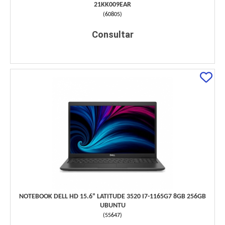
21KK009EAR
(
60805
)
Consultar
NOTEBOOK DELL HD 15.6" LATITUDE 3520 I7-1165G7 8GB 256GB
UBUNTU
(
55647
)