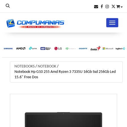
Toggle na
NOTEBOOKS
/
NOTEBOOK
/
Notebook Hp G10 255 Amd Ryzen 3 7335U 16Gb Ssd 256Gb Led
15.6" Free Dos