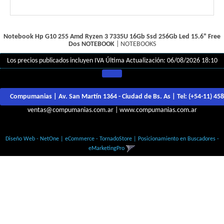
Notebook Hp G10 255 Amd Ryzen 3 7335U 16Gb Ssd 256Gb Led 15.6" Free
Dos
NOTEBOOK
|
NOTEBOOKS
Los precios publicados incluyen IVA
Última Actualización: 06/08/2026 18:10
Compumanias | Av. San Martín 1364 - Ciudad de Bs. As | Tel:
(+54-11) 45
ventas@compumanias.com.ar
|
www.compumanias.com.ar
© Todos los derechos Reservados
Diseño Web - NetOne
|
eCommerce - TornadoStore
|
Posicionamiento en Buscadores -
eMarketingPro